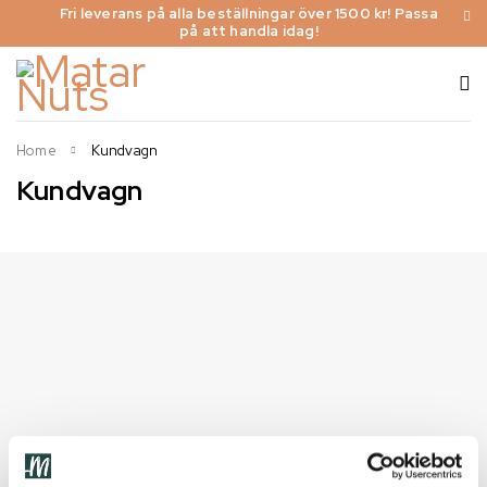
Fri leverans på alla beställningar över 1500 kr! Passa
på att handla idag!
Home
Kundvagn
Kundvagn