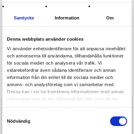
Din varukorg är för närvarande tom.
Samtycke
Information
Om
Gå tillbaka till butiken
Denna webbplats använder cookies
Vi använder enhetsidentifierare för att anpassa innehållet
Din beställning skickas direkt från rosteriet
och annonserna till användarna, tillhandahålla funktioner
Gratis frakt vid beställningar över 1500 kr
för sociala medier och analysera vår trafik. Vi
vidarebefordrar även sådana identifierare och annan
Rabatt vid beställningar över 3000 kr
information från din enhet till de sociala medier och
annons- och analysföretag som vi samarbetar med.
Dessa kan i sin tur kombinera informationen med annan
information som du har tillhandahållit eller som de har
Butik i Hallonbergen centrum
samlat in när du har använt deras tjänster.
Samtyckesval
Hallonbergsplan 5-7
Nödvändig
174 52 Sundbyberg