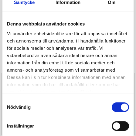
Samtycke
Information
Om
Glömt ditt lösenord?
Denna webbplats använder cookies
Din beställning skickas direkt från rosteriet
Vi använder enhetsidentifierare för att anpassa innehållet
Gratis frakt vid beställningar över 1500 kr
och annonserna till användarna, tillhandahålla funktioner
Rabatt vid beställningar över 3000 kr
för sociala medier och analysera vår trafik. Vi
vidarebefordrar även sådana identifierare och annan
information från din enhet till de sociala medier och
annons- och analysföretag som vi samarbetar med.
Dessa kan i sin tur kombinera informationen med annan
Butik i Hallonbergen centrum
information som du har tillhandahållit eller som de har
Hallonbergsplan 5-7
samlat in när du har använt deras tjänster.
174 52 Sundbyberg
Samtyckesval
Nödvändig
Ring - 0101828750
Mån - Fre: 10:30- 19:30
Lör : 10:30 - 18:00
Inställningar
Sön : 11:00 - 15:00