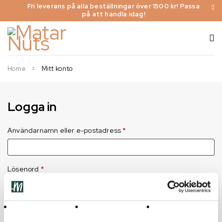
Fri leverans på alla beställningar över 1500 kr! Passa
på att handla idag!
Home
Mitt konto
Logga in
Användarnamn eller e-postadress
*
Lösenord
*
Kom ihåg mig
Logga in