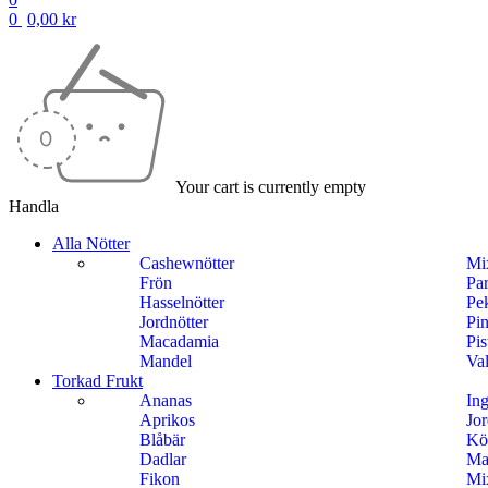
0
0,00
kr
Your cart is currently empty
Handla
Alla Nötter
Cashewnötter
Mi
Frön
Par
Hasselnötter
Pe
Jordnötter
Pin
Macadamia
Pis
Mandel
Val
Torkad Frukt
Ananas
Ing
Aprikos
Jo
Blåbär
Kö
Dadlar
Ma
Fikon
Mi