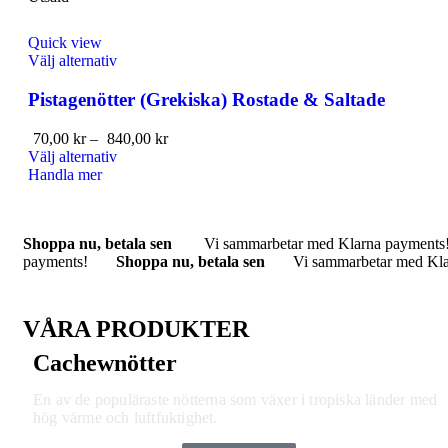
Quick view
Välj alternativ
Pistagenötter (Grekiska) Rostade & Saltade
70,00
kr
–
840,00
kr
Välj alternativ
Handla mer
Shoppa nu, betala sen
Vi sammarbetar med Klarna payments
payments!
Shoppa nu, betala sen
Vi sammarbetar med Kla
VÅRA PRODUKTER
Cachewnötter
En av de populäraste nötterna som växer i tropiska länder med
hög värme och luftfuktighet.