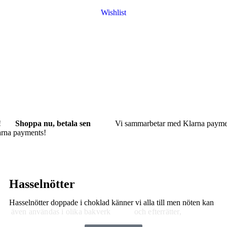
Wishlist
!
Shoppa nu, betala sen
Vi sammarbetar med Klarna payme
rna payments!
Hasselnötter
Hasselnötter doppade i choklad känner vi alla till men nöten kan
även användas i olika bakverk
och efterrätter,