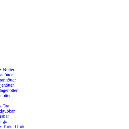
x Nötter
anötter
kannötter
jenötter
tagenötter
nötter
efära
rdgubbar
rsbär
ngo
x Torkad frukt