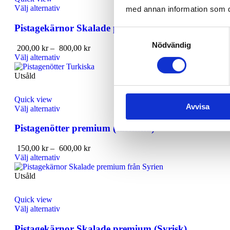
Välj alternativ
med annan information som du 
Pistagekärnor Skalade premium (USA)
Samtyckesval
Nödvändig
200,00
kr
–
800,00
kr
Välj alternativ
Utsåld
Quick view
Avvisa
Välj alternativ
Pistagenötter premium (turkiska)
150,00
kr
–
600,00
kr
Välj alternativ
Utsåld
Quick view
Välj alternativ
Pistagekärnor Skalade premium (Syrisk)