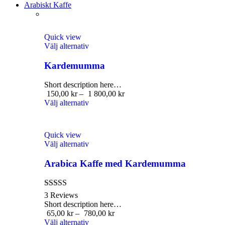
Arabiskt Kaffe
Quick view
Välj alternativ
Kardemumma
Short description here…
150,00
kr
–
1 800,00
kr
Välj alternativ
Quick view
Välj alternativ
Arabica Kaffe med Kardemumma
Betygsatt
3 Reviews
4.67
av 5
Short description here…
65,00
kr
–
780,00
kr
Välj alternativ