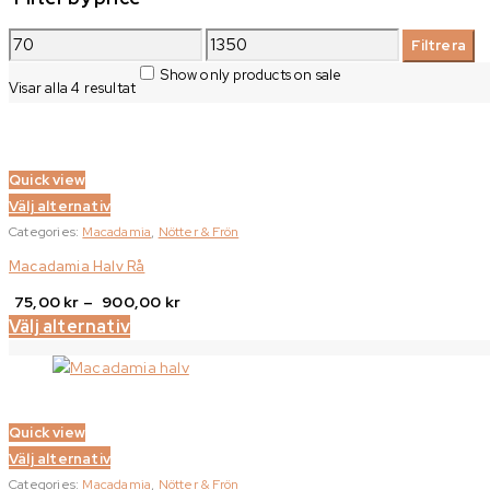
Min
Max
Filtrera
pris
pris
Show only products on sale
Sortera
Visar alla 4 resultat
efter
senaste
Quick view
Välj alternativ
Categories:
Macadamia
,
Nötter & Frön
Macadamia Halv Rå
Prisintervall:
75,00
kr
–
900,00
kr
Välj alternativ
75,00 kr
till
900,00 kr
Quick view
Välj alternativ
Categories:
Macadamia
,
Nötter & Frön