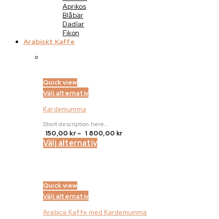
Aprikos
Blåbär
Dadlar
Fikon
Arabiskt Kaffe
Quick view
Välj alternativ
Kardemumma
Short description here…
Prisintervall:
150,00
kr
–
1 800,00
kr
150,00 kr
Välj alternativ
till
1
800,00 kr
Quick view
Välj alternativ
Arabica Kaffe med Kardemumma