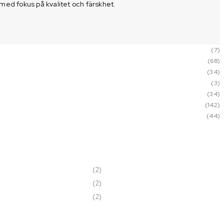
med fokus på kvalitet och färskhet.
(7)
(68)
(34)
(3)
(34)
(142)
(44)
(2)
(2)
(2)