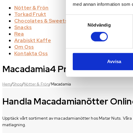
till
med annan information som du 
720,00 kr
Nötter & Frön
Torkad Frukt
Samtyckesval
Chocolates & Sweets
Nödvändig
Snacks
Rea
Arabiskt Kaffe
Om Oss
Kontakta Oss
Avvisa
Macadamia
4 Products
Hem
/
Shop
/
Nötter & Frön
/
Macadamia
Handla Macadamianötter Onlin
Upptäck vårt sortiment av macadamianötter hos Matar Nuts. Våra n
matlagning.