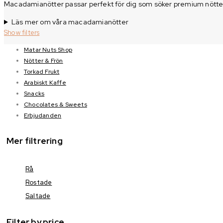
Macadamianötter passar perfekt för dig som söker premium nötter m
Läs mer om våra macadamianötter
Show filters
Matar Nuts Shop
Nötter & Frön
Torkad Frukt
Arabiskt Kaffe
Snacks
Chocolates & Sweets
Erbjudanden
Mer filtrering
Rå
Rostade
Saltade
Filter by price