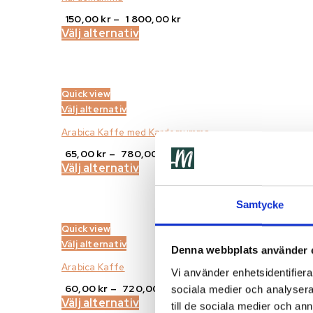
Prisintervall:
150,00
kr
–
1 800,00
kr
150,00 kr
Välj alternativ
till
1
800,00 kr
Quick view
Välj alternativ
Arabica Kaffe med Kardemumma
Prisintervall:
65,00
kr
–
780,00
kr
65,00 kr
Välj alternativ
till
780,00 kr
Samtycke
Quick view
Välj alternativ
Denna webbplats använder 
Arabica Kaffe
Vi använder enhetsidentifierar
Prisintervall:
60,00
kr
–
720,00
kr
sociala medier och analysera 
60,00 kr
Välj alternativ
till de sociala medier och a