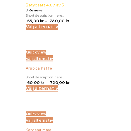
Betygsatt
4.67
av 5
3 Reviews
Short description here…
Prisintervall:
65,00
kr
–
780,00
kr
65,00 kr
Välj alternativ
till
780,00 kr
Quick view
Välj alternativ
Arabica Kaffe
Short description here…
Prisintervall:
60,00
kr
–
720,00
kr
60,00 kr
Välj alternativ
till
720,00 kr
Quick view
Välj alternativ
Kardemumma