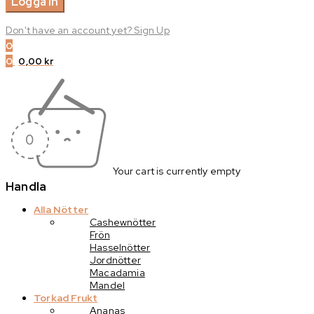
Don't have an account yet? Sign Up
0
0
0,00
kr
Your cart is currently empty
Handla
Alla Nötter
Cashewnötter
Frön
Hasselnötter
Jordnötter
Macadamia
Mandel
Torkad Frukt
Ananas