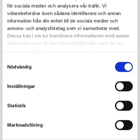
200,00
kr
a)
450,00
kr
(Syrisk)
Välj
för sociala medier och analysera vår trafik. Vi
–
150,00
kr
190,00
kr
alterna
800,00
kr
–
–
vidarebefordrar även sådana identifierare och annan
Välj
600,00
kr
760,00
kr
alternativ
information från din enhet till de sociala medier och
Välj
annons- och analysföretag som vi samarbetar med.
Välj
Välj
alternativ
alternativ
alternativ
Dessa kan i sin tur kombinera informationen med annan
information som du har tillhandahållit eller som de har
samlat in när du har använt deras tjänster.
Het
Utsåld
Samtyckesval
Nödvändig
Inställningar
Erbjudanden
Nötter &
,
Mandel
,
Frön
Nötter &
,
Statistik
Frön
Valnötter
Mandel
Valnött
Skalad
er med
Marknadsföring
skal
75,00
kr
35,00
kr
–
–
450,00
kr