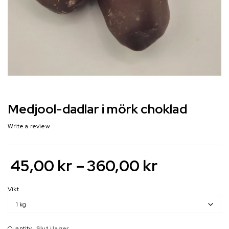
Medjool-dadlar i mörk choklad
Write a review
45,00
kr
–
360,00
kr
Vikt
Quantity
Slut i lager