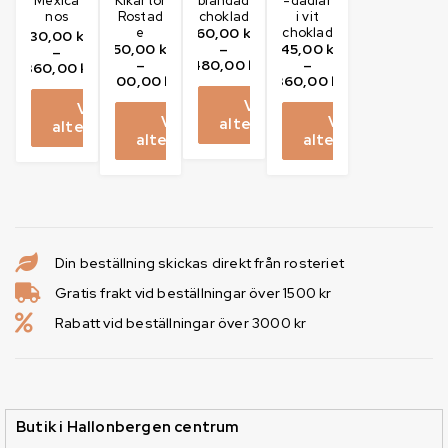
Mexica
Kikärtor
blandad
-dadlar
nos
Rostad
choklad
i vit
e
60,00
kr
choklad
30,00
kr
50,00
kr
–
45,00
kr
–
–
480,00
kr
–
360,00
kr
300,00
kr
360,00
kr
Välj
Välj
Välj
Välj
alternativ
alternativ
alternativ
alternativ
Din beställning skickas direkt från rosteriet
Gratis frakt vid beställningar över 1500 kr
Rabatt vid beställningar över 3000 kr
Butik i Hallonbergen centrum