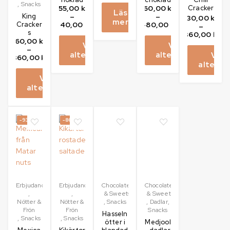
,
Snacks
55,00
kr
60,00
kr
Cracker
Läs
King
–
–
30,00
kr
mer
Cracker
440,00
kr
480,00
kr
–
s
360,00
kr
60,00
kr
Välj
Välj
–
alternativ
alternativ
Välj
360,00
kr
alternat
Välj
alternativ
-93%
-86%
Erbjudanden
Erbjudanden
Chocolates
Chocolates
,
,
& Sweets
& Sweets
Nötter &
Nötter &
,
Snacks
,
Dadlar
,
Frön
Frön
Snacks
Hasseln
,
Snacks
,
Snacks
ötter i
Medjool