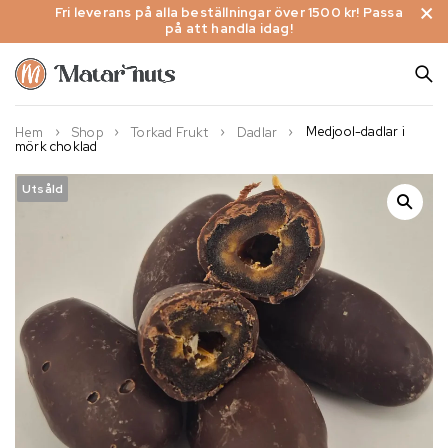
Fri leverans på alla beställningar över 1500 kr! Passa
på att handla idag!
Medjool-dadlar i
Hem
Shop
Torkad Frukt
Dadlar
mörk choklad
Utsåld