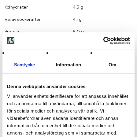
Kolhydrater
4,5 g
Varav sockerarter
4,1 g
Protein
8,0 g
Salt
0,005 g
Kostfiber
9,0 g
Allergiinformation
Samtycke
Information
Om
INNEHÅLLER:
Nötter (macadamianötter) Kan innehålla spår
Denna webbplats använder cookies
av andra
nötter
samt spår av
mjölk
,
gluten
,
soja
eftersom
dessa allergener förekommer i produktionsanläggningen.
Vi använder enhetsidentifierare för att anpassa innehållet
Förvaring
och annonserna till användarna, tillhandahålla funktioner
för sociala medier och analysera vår trafik. Vi
Förvaras torrt och svalt. Förvaras i tät förpackning efter
vidarebefordrar även sådana identifierare och annan
öppning.
information från din enhet till de sociala medier och
Hållbarhet
annons- och analysföretag som vi samarbetar med.