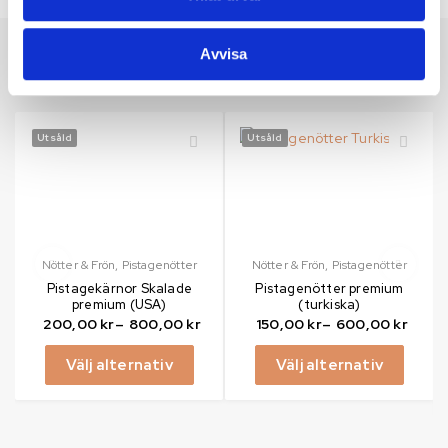
Avvisa
Featured products
Utsåld
Utsåld
Nötter & Frön
,
Pistagenötter
Nötter & Frön
,
Pistagenötter
Pistagekärnor Skalade
Pistagenötter premium
premium (USA)
(turkiska)
200,00
kr
–
800,00
kr
150,00
kr
–
600,00
kr
Välj alternativ
Välj alternativ