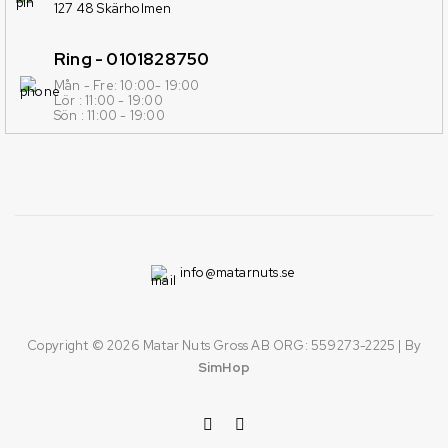
127 48 Skärholmen
Ring - 0101828750
Mån - Fre: 10:00- 19:00
Lör : 11:00 - 19:00
Sön : 11:00 - 19:00
info@matarnuts.se
Copyright © 2026
Matar Nuts Gross AB ORG: 559273-2225
| By
SimHop