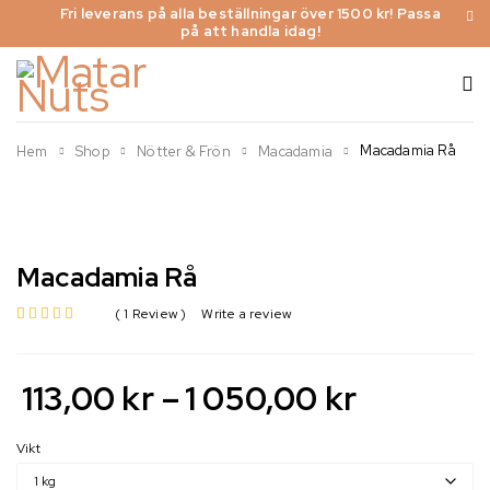
Fri leverans på alla beställningar över 1500 kr! Passa
på att handla idag!
Macadamia Rå
Hem
Shop
Nötter & Frön
Macadamia
-92%
Macadamia Rå
1 Review
Write a review
av 5 baserat på
113,00
kr
–
1 050,00
kr
Vikt