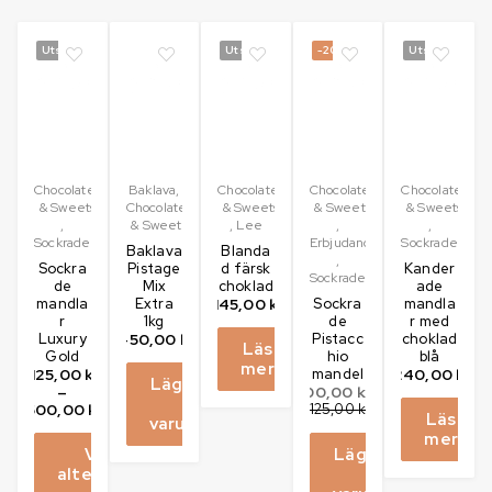
Utsåld
Utsåld
-20%
Utsåld
Chocolates
Baklava
,
Chocolates
Chocolates
Chocolates
& Sweets
Chocolates
& Sweets
& Sweets
& Sweets
,
& Sweets
,
Lee
,
,
Sockrade
Erbjudanden
Sockrade
Baklava
Blanda
,
Sockra
Pistage
d färsk
Kander
Sockrade
de
Mix
choklad
ade
mandla
Extra
145,00
kr
Sockra
mandla
r
1kg
de
r med
Luxury
450,00
kr
Pistacc
choklad
Läs
Gold
hio
blå
mer
125,00
kr
mandel
240,00
kr
Lägg till
–
100,00
kr
i
500,00
kr
125,00
kr
Läs
varukorg
mer
Välj
Lägg till
alternativ
i