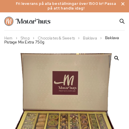
Fri leverans på alla beställningar över 1500 kr! Passa
på att handla idag!
Baklava
Hem
Shop
Chocolates & Sweets
Baklava
Pistage Mix Extra 750g