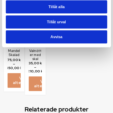
Het
Utsåld
Tillåt alla
Tillåt urval
Erbjudanden
Nötter &
Avvisa
,
Mandel
,
Frön
Nötter &
,
Frön
Valnötter
Mandel
Valnött
Skalad
er med
skal
75,00
kr
35,00
kr
–
–
450,00
kr
210,00
kr
Välj
Välj
alternativ
alternativ
Relaterade produkter