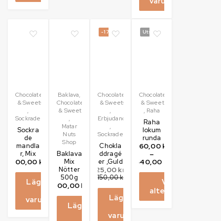
varukorg
-17%
Utsåld
Chocolates
Baklava
,
Chocolates
Chocolates
& Sweets
Chocolates
& Sweets
& Sweets
,
& Sweets
,
,
Raha
Sockrade
,
Erbjudanden
Raha
Matar
,
Sockra
lokum
Nuts
Sockrade
de
runda
Shop
mandla
Chokla
160,00
kr
r, Mix
Baklava
ddragé
–
100,00
kr
Mix
er ,Guld
640,00
kr
Nötter
125,00
kr
500g
150,00
kr
Lägg till
Välj
200,00
kr
i
alternativ
Lägg till
varukorg
Lägg till
i
i
varukorg