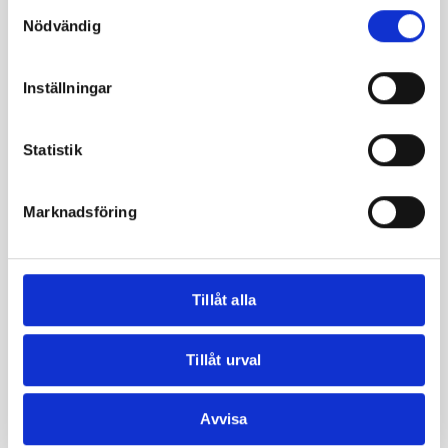
Samtyckesval
Nödvändig
Inställningar
Nötter & Frön
,
Pistagenötter
Nötter & Frön
,
Pistagenötter
Pistagekärnor Skalade
Pistagenötter premium
Statistik
premium (USA)
(turkiska)
200,00
kr
–
800,00
kr
150,00
kr
–
600,00
kr
Marknadsföring
Välj alternativ
Välj alternativ
Tillåt alla
Relaterade produkter
Tillåt urval
Avvisa