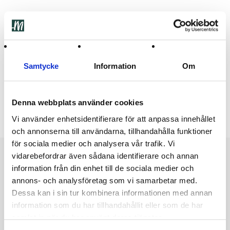
Beskrivning
Ytterligare information
Samtycke
Information
Om
Ingredienser
Recensioner (0)
Denna webbplats använder cookies
Nougat Runda med pistagenötter lux
Vi använder enhetsidentifierare för att anpassa innehållet
och annonserna till användarna, tillhandahålla funktioner
för sociala medier och analysera vår trafik. Vi
vidarebefordrar även sådana identifierare och annan
Featured products
information från din enhet till de sociala medier och
annons- och analysföretag som vi samarbetar med.
Dessa kan i sin tur kombinera informationen med annan
Utsåld
Utsåld
information som du har tillhandahållit eller som de har
samlat in när du har använt deras tjänster.