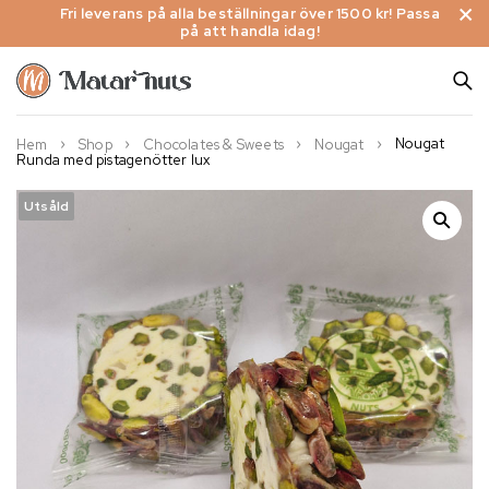
Fri leverans på alla beställningar över 1500 kr! Passa
på att handla idag!
Nougat
Hem
Shop
Chocolates & Sweets
Nougat
Runda med pistagenötter lux
Utsåld