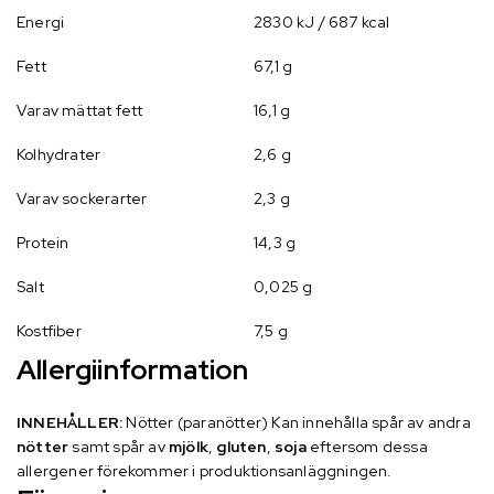
Energi
2830 kJ / 687 kcal
Fett
67,1 g
Varav mättat fett
16,1 g
Kolhydrater
2,6 g
Varav sockerarter
2,3 g
Protein
14,3 g
Salt
0,025 g
Kostfiber
7,5 g
Allergiinformation
INNEHÅLLER:
Nötter (paranötter) Kan innehålla spår av andra
nötter
samt spår av
mjölk
,
gluten
,
soja
eftersom dessa
allergener förekommer i produktionsanläggningen.