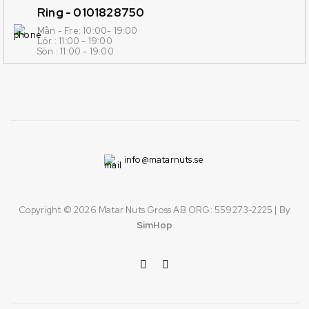
Ring - 0101828750
Mån - Fre: 10:00- 19:00
Lör : 11:00 - 19:00
Sön : 11:00 - 19:00
info@matarnuts.se
Copyright © 2026
Matar Nuts Gross AB ORG: 559273-2225
| By
SimHop