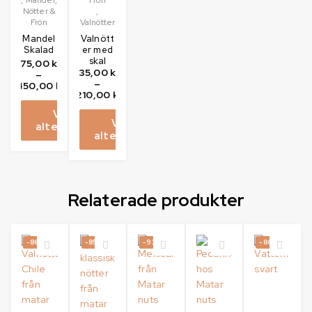
Nötter &
,
Frön
Valnötter
Mandel
Valnött
Skalad
er med
skal
75,00
kr
35,00
kr
–
–
450,00
kr
210,00
kr
Välj
Välj
alternativ
alternativ
Relaterade produkter
-86%
-85%
-93%
-86%