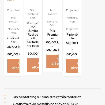
Erbjudanden
Frön
,
Mix
Erbjudanden
,
Nötter &
Nötter
,
Mix
Frön
,
Nötter &
Nötter
Nötter &
Frön
Pumpaf
,
Frön
,
rön
Nötter &
Pinjenötter
Jumbo
Mix
Frön
Rostad
Premiu
Pinjenö
Chilinöt
e &
m
tter
ter
Saltade
60,00
kr
150,00
kr
30,00
kr
–
30,00
kr
–
–
720,00
kr
–
1
360,00
kr
360,00
kr
800,00
kr
Välj
Välj
alternativ
Välj
Välj
alternativ
alternativ
alternativ
Din beställning skickas direkt från rosteriet
Gratis frakt vid beställningar över 1500 kr