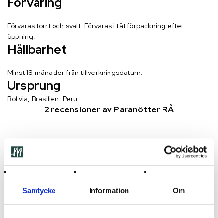
Förvaring
Förvaras torrt och svalt. Förvaras i tät förpackning efter
öppning.
Hållbarhet
Minst 18 månader från tillverkningsdatum.
Ursprung
Bolivia, Brasilien, Peru
2 recensioner av
Paranötter RÅ
Detta var en ny upplevelse🤩men jösses va gott med saltade
paranötter och att äta hela nötter för en gång skull utan att
svära över att inte få ut den ur skalet hel😂eller i ett 20
bitars pussel 🧩
Samtycke
Information
Om
Jenni
2023-09-02