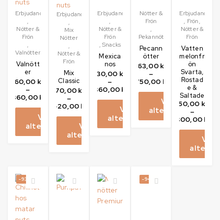
Erbjudanden
Erbjudanden
Nötter &
Erbjudanden
Erbjudanden
,
,
Frön
,
Frön
,
,
Nötter &
Nötter &
,
Nötter &
Mix
Frön
Frön
Pekannötter
Frön
Nötter
,
,
Snacks
,
Pecann
Vatten
Valnötter
Nötter &
Mexica
ötter
melonfr
Frön
Valnött
nos
ön
63,00
kr
er
Svarta,
Mix
30,00
kr
–
Rostad
Classic
60,00
kr
–
750,00
kr
e &
–
360,00
kr
70,00
kr
Saltade
360,00
kr
–
Välj
50,00
kr
420,00
kr
Välj
alternativ
–
Välj
alternativ
300,00
kr
alternativ
Välj
alternativ
Välj
alternat
-93%
-94%