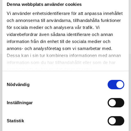
Denna webbplats använder cookies
Vi använder enhetsidentifierare för att anpassa innehållet
och annonserna till användarna, tillhandahålla funktioner
Johan
2023-10-14
för sociala medier och analysera vår trafik. Vi
vidarebefordrar även sådana identifierare och annan
information från din enhet till de sociala medier och
annons- och analysföretag som vi samarbetar med.
Dessa kan i sin tur kombinera informationen med annan
information som du har tillhandahållit eller som de har
Featured products
samlat in när du har använt deras tjänster.
Samtyckesval
Nödvändig
Utsåld
Utsåld
Het
Utsåld
Het
Inställningar
Statistik
Nötter &
Nötter &
Erbjudanden
Nötter &
Mandel
,
Frön
Frön
,
Mandel
,
Frön
Nötter &