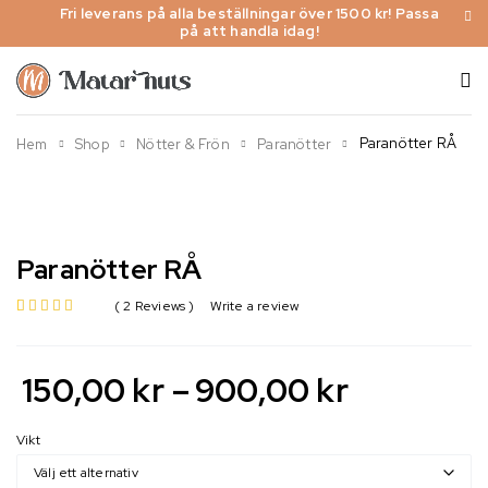
Fri leverans på alla beställningar över 1500 kr! Passa
på att handla idag!
Paranötter RÅ
Hem
Shop
Nötter & Frön
Paranötter
Paranötter RÅ
2 Reviews
Write a review
av 5 baserat på
150,00
kr
–
900,00
kr
Vikt