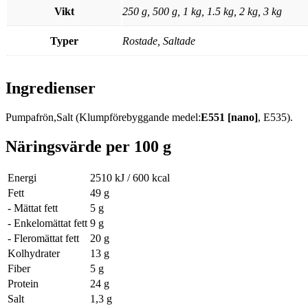
Vikt
250 g, 500 g, 1 kg, 1.5 kg, 2 kg, 3 kg
Typer
Rostade, Saltade
Ingredienser
Pumpafrön,Salt (Klumpförebyggande medel:
E551 [nano]
, E535).
Näringsvärde per 100 g
Energi
2510 kJ / 600 kcal
Fett
49 g
- Mättat fett
5 g
- Enkelomättat fett
9 g
- Fleromättat fett
20 g
Kolhydrater
13 g
Fiber
5 g
Protein
24 g
Salt
1,3 g