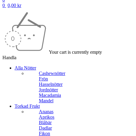
0
0,00
kr
Your cart is currently empty
Handla
Alla Nötter
Cashewnötter
Frön
Hasselnötter
Jordnötter
Macadamia
Mandel
Torkad Frukt
Ananas
Aprikos
Blåbär
Dadlar
Fikon