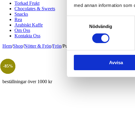
Torkad Frukt
med annan information som du 
Chocolates & Sweets
Snacks
Samtyckesval
Rea
Arabiskt Kaffe
Nödvändig
Om Oss
Kontakta Oss
Hem
/
Shop
/
Nötter & Frön
/
Frön
/
Pumpafrön Jumbo Rostade & Saltade
Avvisa
-86%
-93%
-85%
beställningar över 1000 kr