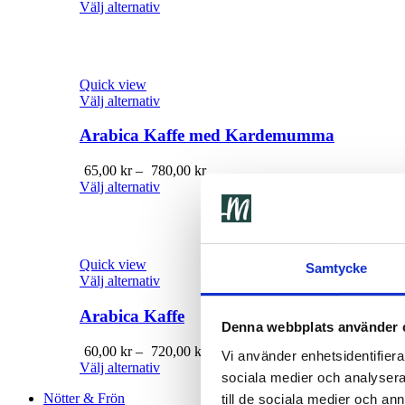
150,00 kr
Välj alternativ
till
1
800,00 kr
Quick view
Välj alternativ
Arabica Kaffe med Kardemumma
Prisintervall:
65,00
kr
–
780,00
kr
65,00 kr
Välj alternativ
till
780,00 kr
Quick view
Samtycke
Välj alternativ
Arabica Kaffe
Denna webbplats använder 
Prisintervall:
60,00
kr
–
720,00
kr
Vi använder enhetsidentifierar
60,00 kr
Välj alternativ
sociala medier och analysera 
till
Nötter & Frön
720,00 kr
till de sociala medier och a