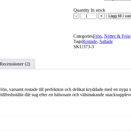
360,00 k
Quantity
In stock
Pumpafrön
Lägg till i va
Jumbo
Rostade
&
Categories
Saltade
Frön
,
Nötter & Frön
Tags
mängd
Rostade
,
Saltade
SKU
373-3
Recensioner (2)
, varsamt rostade till perfektion och delikat kryddade med en nypa sal
tillfredsställa ditt sug efter en hälsosam och välsmakande snacksuppleve