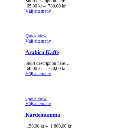
Short description here…
Prisintervall:
65,00
kr
–
780,00
kr
65,00 kr
Välj alternativ
till
780,00 kr
Quick view
Välj alternativ
Arabica Kaffe
Short description here…
Prisintervall:
60,00
kr
–
720,00
kr
60,00 kr
Välj alternativ
till
720,00 kr
Quick view
Välj alternativ
Kardemumma
Prisintervall:
150,00
kr
–
1 800,00
kr