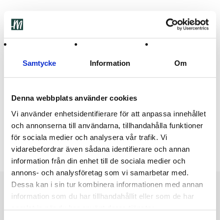
Beskrivning
Ytterligare information
Ingredienser
Recensioner (1)
Samtycke
Information
Om
Torkade Mango skivor
Denna webbplats använder cookies
Vi använder enhetsidentifierare för att anpassa innehållet
Torkade Mango skivor har en naturlig sötma och används ofta i
och annonserna till användarna, tillhandahålla funktioner
bakverk, desserter och som snacks. Perfekt att njuta av som
för sociala medier och analysera vår trafik. Vi
det är eller som smaksättare i olika rätter.
vidarebefordrar även sådana identifierare och annan
information från din enhet till de sociala medier och
annons- och analysföretag som vi samarbetar med.
Dessa kan i sin tur kombinera informationen med annan
information som du har tillhandahållit eller som de har
Featured products
samlat in när du har använt deras tjänster.