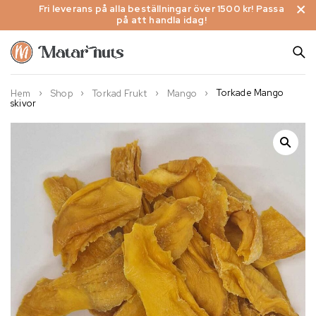
Fri leverans på alla beställningar över 1500 kr! Passa
på att handla idag!
Torkade Mango
Hem
Shop
Torkad Frukt
Mango
skivor