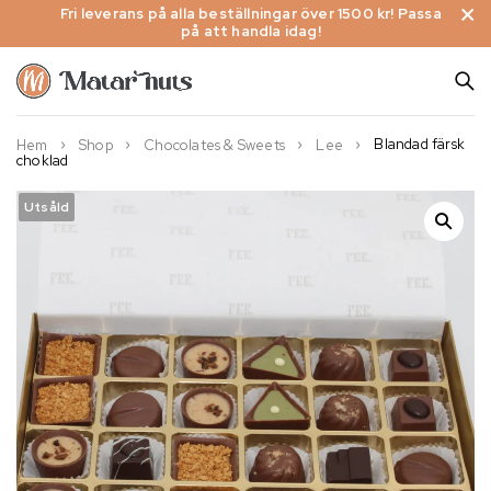
Fri leverans på alla beställningar över 1500 kr! Passa
på att handla idag!
Blandad färsk
Hem
Shop
Chocolates & Sweets
Lee
choklad
Utsåld