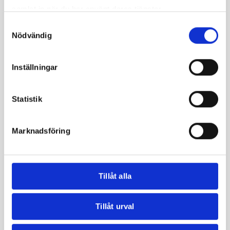
samlat in när du har använt deras tjänster.
Samtyckesval
Nödvändig
Inställningar
Nötter & Frön
,
Pistagenötter
Nötter & Frön
,
Pistagenötter
Pistagekärnor Skalade
Pistagenötter premium
Statistik
premium (USA)
(turkiska)
200,00
kr
–
800,00
kr
150,00
kr
–
600,00
kr
Marknadsföring
Välj alternativ
Välj alternativ
Tillåt alla
Relaterade produkter
Tillåt urval
Utsåld