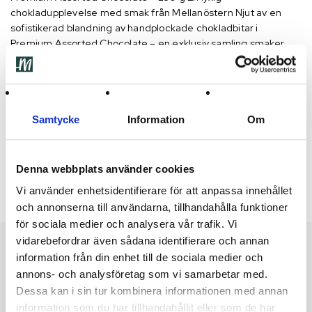
chokladupplevelse med smak från Mellanöstern
Njut av en
sofistikerad blandning av handplockade chokladbitar i
Premium Assorted Chocolate – en exklusiv samling smaker
med inslag av nötter, kaffe och granatäpple. Varje bit är
noggrant tillverkad i Dubai med högkvalitativa ingredienser för
att skapa en elegant och minnesvärd smakupplevelse.
Den
perfekta presenten till högtider, företags event eller som en
Samtycke
Information
Om
personlig belöning.
Förvaring:
Förvara svalt och torrt (15–22 °C). Undvik direkt
solljus. Temperaturförändringar kan orsaka vit beläggning
Denna webbplats använder cookies
(utan att smaken påverkas).
Vi använder enhetsidentifierare för att anpassa innehållet
och annonserna till användarna, tillhandahålla funktioner
för sociala medier och analysera vår trafik. Vi
vidarebefordrar även sådana identifierare och annan
information från din enhet till de sociala medier och
Featured products
annons- och analysföretag som vi samarbetar med.
Dessa kan i sin tur kombinera informationen med annan
Utsåld
Utsåld
information som du har tillhandahållit eller som de har