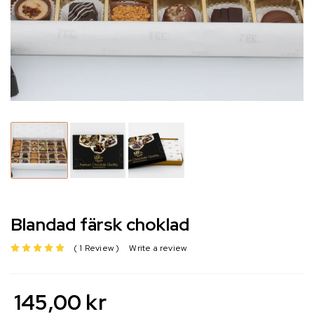
Blandad färsk choklad
1 Review
Write a review
av 5 baserat på
145,00
kr