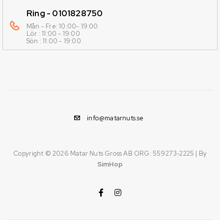
Ring - 0101828750
Mån - Fre: 10:00- 19:00
Lör : 11:00 - 19:00
Sön : 11:00 - 19:00
info@matarnuts.se
Copyright © 2026
Matar Nuts Gross AB ORG: 559273-2225
| By
SimHop