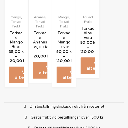
Mango
,
Ananas
,
Mango
,
Torkad
Torkad
Torkad
Torkad
Frukt
Frukt
Frukt
Frukt
Torkad
Torkad
Torkad
Torkad
Aloe
e
e
e
Vera
Mango
Ananas
Mango
60,00
kr
Bitar
35,00
kr
skivor
–
35,00
kr
–
60,00
kr
720,00
kr
–
420,00
kr
–
420,00
kr
720,00
kr
Välj
Välj
alternativ
Välj
Välj
alternativ
alternativ
alternativ
Din beställning skickas direkt från rosteriet
Gratis frakt vid beställningar över 1500 kr