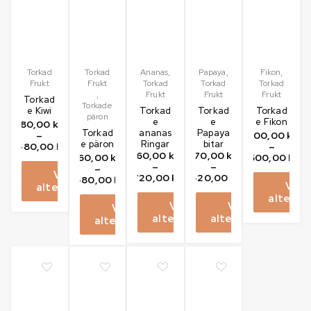
Torkad
Torkad
Ananas
,
Papaya
,
Fikon
,
Frukt
Frukt
Torkad
Torkad
Torkad
,
Frukt
Frukt
Frukt
Torkad
Torkade
e Kiwi
Torkad
Torkad
Torkad
päron
e
e
e Fikon
80,00
kr
Torkad
ananas
Papaya
–
100,00
kr
e päron
Ringar
bitar
480,00
kr
–
60,00
kr
70,00
kr
60,00
kr
600,00
kr
–
–
–
Välj
720,00
kr
420,00
kr
480,00
kr
Välj
alternativ
alternat
Välj
Välj
Välj
alternativ
alternativ
alternativ