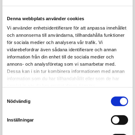
Nötter &
Nötter &
Erbjudanden
Nötter &
Mandel
,
Denna webbplats använder cookies
Frön
Frön
,
Mandel
,
Frön
Nötter &
,
,
Nötter &
,
Frön
Vi använder enhetsidentifierare för att anpassa innehållet
Pistagenötter
Pistagenötter
Frön
Pistagenötter
Mandel
och annonserna till användarna, tillhandahålla funktioner
Pistage
Pistage
Mandel
Pistage
USA rå
för sociala medier och analysera vår trafik. Vi
kärnor
nötter
skalad
kärnor
35,00
kr
Skalade
premiu
rå halv
Skalade
vidarebefordrar även sådana identifierare och annan
–
premiu
m
75,00
kr
premiu
420,00
kr
information från din enhet till de sociala medier och
m (USA)
(turkisk
–
m
200,00
kr
a)
450,00
kr
(Syrisk)
annons- och analysföretag som vi samarbetar med.
Välj
–
150,00
kr
190,00
kr
Dessa kan i sin tur kombinera informationen med annan
alterna
800,00
kr
–
–
Välj
600,00
kr
760,00
kr
information som du har tillhandahållit eller som de har
alternativ
Välj
samlat in när du har använt deras tjänster.
Välj
Välj
alternativ
Samtyckesval
alternativ
alternativ
Nödvändig
Het
Utsåld
Inställningar