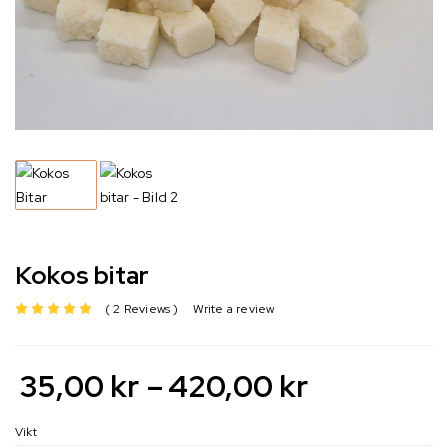
Kokos bitar
2 Reviews
Write a review
av 5 baserat på
35,00
kr
–
420,00
kr
Vikt