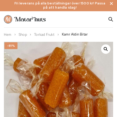
Fri leverans på alla beställningar över 1500 kr! Passa
på att handla idag!
Kamr Aldin Bitar
Hem
Shop
Torkad Frukt
-81%