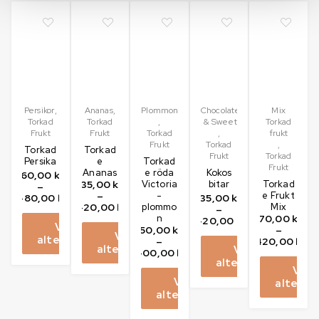
Persikor
,
Ananas
,
Plommon
Chocolates
Mix
Torkad
Torkad
,
& Sweets
Torkad
Frukt
Frukt
Torkad
,
frukt
Frukt
Torkad
,
Torkad
Torkad
Frukt
Torkad
Persika
e
Torkad
Frukt
Ananas
e röda
Kokos
60,00
kr
35,00
kr
Victoria
bitar
Torkad
–
–
-
e Frukt
480,00
kr
35,00
kr
420,00
kr
plommo
Mix
–
n
70,00
kr
420,00
kr
Välj
50,00
kr
–
Välj
alternativ
–
420,00
kr
alternativ
Välj
400,00
kr
alternativ
Välj
Välj
alternat
alternativ