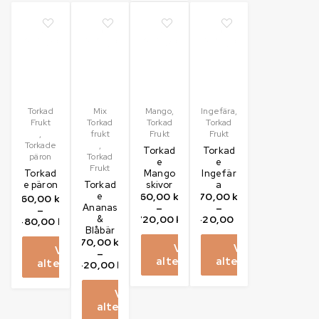
Torkad
Mix
Mango
,
Ingefära
,
Frukt
Torkad
Torkad
Torkad
,
frukt
Frukt
Frukt
Torkade
,
Torkad
Torkad
päron
Torkad
e
e
Frukt
Torkad
Mango
Ingefär
e päron
Torkad
skivor
a
e
60,00
kr
70,00
kr
60,00
kr
Ananas
–
–
–
&
720,00
kr
420,00
kr
480,00
kr
Blåbär
70,00
kr
Välj
Välj
Välj
–
alternativ
alternativ
alternativ
420,00
kr
Välj
alternativ