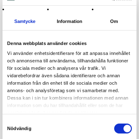
Samtycke
Information
Om
Nötter &
Nötter &
Erbjudanden
Nötter &
Mandel
,
Frön
Frön
,
Mandel
,
Frön
Nötter &
Denna webbplats använder cookies
,
,
Nötter &
,
Frön
Pistagenötter
Pistagenötter
Frön
Pistagenötter
Mandel
Vi använder enhetsidentifierare för att anpassa innehållet
Pistage
Pistage
Mandel
Pistage
USA rå
och annonserna till användarna, tillhandahålla funktioner
kärnor
nötter
skalad
kärnor
35,00
kr
Skalade
premiu
rå halv
Skalade
–
för sociala medier och analysera vår trafik. Vi
premiu
m
75,00
kr
premiu
420,00
kr
vidarebefordrar även sådana identifierare och annan
m (USA)
(turkisk
–
m
200,00
kr
a)
450,00
kr
(Syrisk)
information från din enhet till de sociala medier och
Välj
–
150,00
kr
190,00
kr
annons- och analysföretag som vi samarbetar med.
alterna
800,00
kr
–
–
Välj
600,00
kr
760,00
kr
Dessa kan i sin tur kombinera informationen med annan
alternativ
Välj
information som du har tillhandahållit eller som de har
Välj
Välj
alternativ
samlat in när du har använt deras tjänster.
alternativ
alternativ
Samtyckesval
Nödvändig
Het
Utsåld