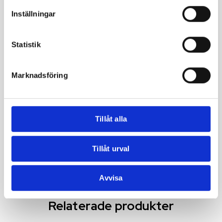
Inställningar
Statistik
Erbjudanden
Nötter &
,
Mandel
,
Frön
Nötter &
,
Marknadsföring
Frön
Valnötter
Mandel
Valnött
Skalad
er med
skal
75,00
kr
35,00
kr
–
Tillåt alla
–
450,00
kr
210,00
kr
Välj
Tillåt urval
Välj
alternativ
alternativ
Avvisa
Relaterade produkter