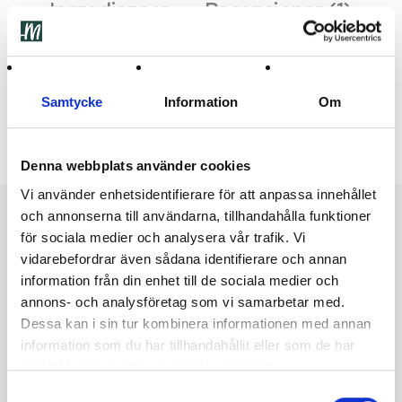
Ingredienser
Recensioner (1)
Naturligt Rostade Kikärtor
Samtycke
Information
Om
Njut av våra rostade kikärtor som är en perfekt, krispig och
nyttig snacksalternativ.
Denna webbplats använder cookies
Vi använder enhetsidentifierare för att anpassa innehållet
och annonserna till användarna, tillhandahålla funktioner
Featured products
för sociala medier och analysera vår trafik. Vi
vidarebefordrar även sådana identifierare och annan
information från din enhet till de sociala medier och
Utsåld
Utsåld
annons- och analysföretag som vi samarbetar med.
Dessa kan i sin tur kombinera informationen med annan
information som du har tillhandahållit eller som de har
samlat in när du har använt deras tjänster.
Samtyckesval