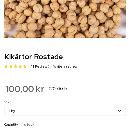
Kikärtor Rostade
1 Review
Write a review
av 5 baserat på
100,00
kr
120,00
kr
Vikt
Quantity
In stock