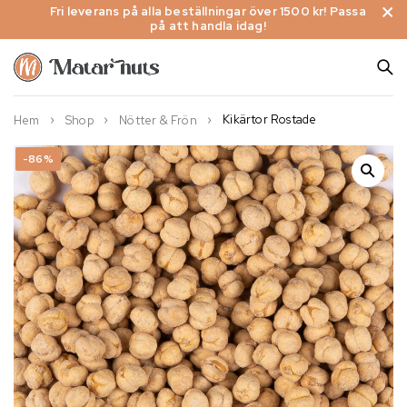
Fri leverans på alla beställningar över 1500 kr! Passa
på att handla idag!
Kikärtor Rostade
Hem
Shop
Nötter & Frön
-86%