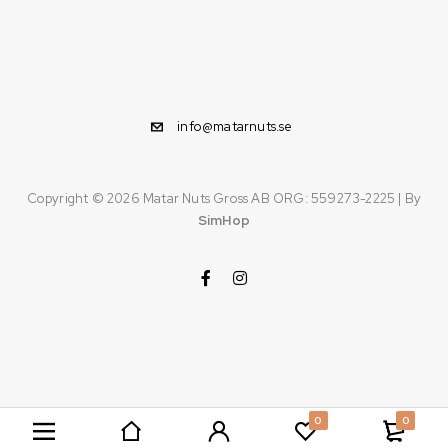
info@matarnuts.se
Copyright © 2026
Matar Nuts Gross AB ORG: 559273-2225
| By
SimHop
0
0