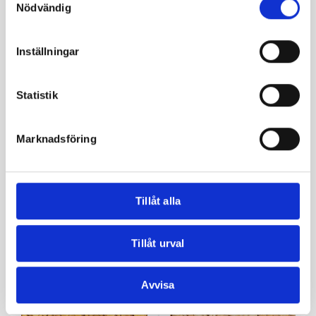
Nödvändig
Nötter & Frön
,
Pistagenötter
Nötter & Frön
,
Pistagenötter
Inställningar
Pistagekärnor Skalade
Pistagenötter premium
premium (USA)
(turkiska)
200,00
kr
–
800,00
kr
150,00
kr
–
600,00
kr
Statistik
Välj alternativ
Välj alternativ
Marknadsföring
Relaterade produkter
Tillåt alla
-93%
Tillåt urval
Avvisa