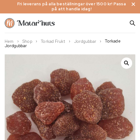
Fri leverans på alla beställningar över 1500 kr! Passa
på att handla idag!
Torkade
Hem
Shop
Torkad Frukt
Jordgubbar
Jordgubbar