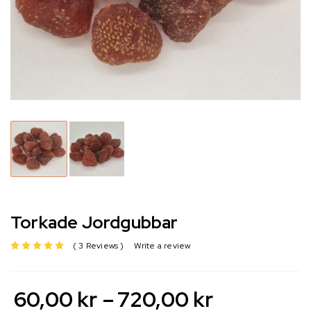
Torkade Jordgubbar
3 Reviews
Write a review
av 5 baserat på
60,00
kr
–
720,00
kr