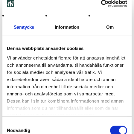
Beskrivning
Ytterligare information
Samtycke
Information
Om
Ingredienser
Recensioner (3)
Denna webbplats använder cookies
Torkade Jordgubbar
Vi använder enhetsidentifierare för att anpassa innehållet
och annonserna till användarna, tillhandahålla funktioner
Upplev den söta förförelsen av våra Torkade Jordgubbar, en
för sociala medier och analysera vår trafik. Vi
delikatess som kapslar in essensen av sommarens mest
vidarebefordrar även sådana identifierare och annan
älskade bär i en bekväm och hållbar form. Våra jordgubbar,
information från din enhet till de sociala medier och
valda från de finaste odlingarna, genomgår en noggrann
annons- och analysföretag som vi samarbetar med.
torkningsprocess för att bevara deras naturliga saftighet och
Dessa kan i sin tur kombinera informationen med annan
intensiva arom. Resultatet är en koncentrerad smakupplevelse
information som du har tillhandahållit eller som de har
som kan avnjutas året runt.
samlat in när du har använt deras tjänster.
Oavsett om de används som ett t snack direkt ur påsen, som
Samtyckesval
en förhöjande ingrediens i din morgongröt eller som en färgrik
Nödvändig