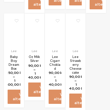
alternativ
alternativ
alternativ
alternat
Lee
Lee
Lee
Lee
Baby
Oz Milk
Lee
Lee
Boy
Silver
Cigarr
Strawb
Dream
Chokla
erry
190,00
kr
Box
d
Cheese
–
250,00
kr
190,00
kr
cake
1
–
–
190,00
kr
140,00
kr
1
1
–
500,00
kr
140,00
kr
1
Välj
140,00
kr
alternativ
Välj
Välj
Välj
alternativ
alternativ
alternativ