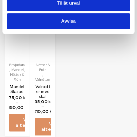
Välj
Välj
alternativ
Tillåt urval
alternativ
alternativ
Avvisa
Het
Utsåld
Erbjudanden
Nötter &
,
Mandel
,
Frön
Nötter &
,
Frön
Valnötter
Mandel
Valnött
Skalad
er med
skal
75,00
kr
35,00
kr
–
–
450,00
kr
210,00
kr
Välj
Välj
alternativ
alternativ