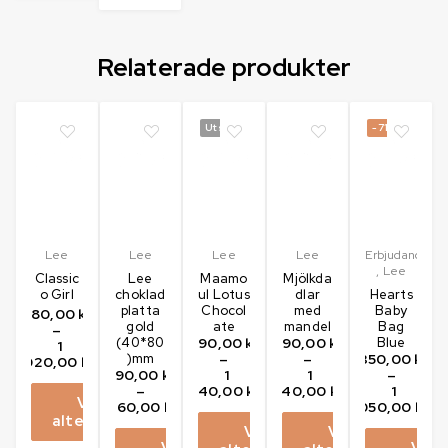
Relaterade produkter
Utsåld
-71%
Lee
Lee
Lee
Lee
Erbjudanden
,
Lee
Classic
Lee
Maamo
Mjölkda
o Girl
choklad
ul Lotus
dlar
Hearts
platta
Chocol
med
Baby
180,00
kr
gold
ate
mandel
Bag
–
(40*80
190,00
kr
190,00
kr
Blue
1
)mm
–
–
350,00
kr
020,00
kr
190,00
kr
1
1
–
–
140,00
kr
140,00
kr
1
Välj
760,00
kr
050,00
kr
alternativ
Välj
Välj
Välj
Välj