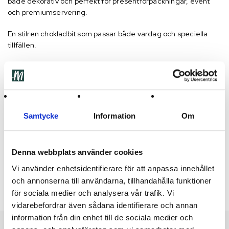
både dekorativ och perfekt för presentförpackningar, event
och premiumservering.
En stilren chokladbit som passar både vardag och speciella
tillfällen.
Produktinformation
Storlek: ca 8 × 8 cm
Smak: Mjölkchoklad med hasselnötter
Samtycke
Information
Om
Färger: Silver, Vit, Guld
Antal per kilo: ca 33 st
Denna webbplats använder cookies
Vi använder enhetsidentifierare för att anpassa innehållet
Show More
och annonserna till användarna, tillhandahålla funktioner
för sociala medier och analysera vår trafik. Vi
vidarebefordrar även sådana identifierare och annan
information från din enhet till de sociala medier och