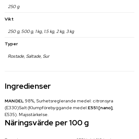
250 g
Vikt
250 g, 500 g, 1 kg, 1.5 kg, 2 kg, 3 kg
Typer
Rostade, Saltade, Sur
Ingredienser
MANDEL
98%, Surhetsreglerande medel: citronsyra
(E330)Salt (Klumpförebyggande medel:
E551 [nano]
,
E535). Majsstärkelse.
Näringsvärde per 100 g