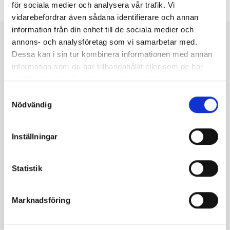
för sociala medier och analysera vår trafik. Vi
vidarebefordrar även sådana identifierare och annan
information från din enhet till de sociala medier och
annons- och analysföretag som vi samarbetar med.
Featured products
Dessa kan i sin tur kombinera informationen med annan
information som du har tillhandahållit eller som de har
samlat in när du har använt deras tjänster.
Utsåld
Utsåld
Het
Utsåld
Het
Samtyckesval
Nödvändig
Inställningar
Nötter &
Nötter &
Erbjudanden
Nötter &
Mandel
,
Frön
Frön
,
Mandel
,
Frön
Nötter &
,
,
Nötter &
,
Frön
Statistik
Pistagenötter
Pistagenötter
Frön
Pistagenötter
Mandel
Pistage
Pistage
Mandel
Pistage
USA rå
kärnor
nötter
skalad
kärnor
35,00
kr
Marknadsföring
Skalade
premiu
rå halv
Skalade
–
premiu
m
75,00
kr
premiu
420,00
kr
m (USA)
(turkisk
–
m
200,00
kr
a)
450,00
kr
(Syrisk)