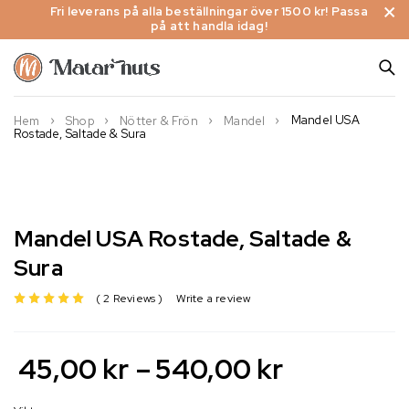
Fri leverans på alla beställningar över 1500 kr! Passa
på att handla idag!
Mandel USA
Hem
Shop
Nötter & Frön
Mandel
Rostade, Saltade & Sura
Mandel USA Rostade, Saltade &
Sura
2 Reviews
Write a review
av 5 baserat på
45,00
kr
–
540,00
kr