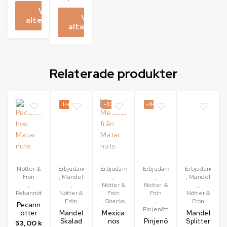
Välj
Välj
alternativ
alternativ
Relaterade produkter
Het
-93%
-94%
Nötter &
Erbjudanden
Erbjudanden
Erbjudanden
Erbjudanden
Frön
,
Mandel
,
,
,
Mandel
,
,
Nötter &
Nötter &
,
Pekannötter
Nötter &
Frön
Frön
Nötter &
Frön
,
Snacks
,
Frön
Pecann
Pinjenötter
ötter
Mandel
Mexica
Mandel
Skalad
nos
Pinjenö
Splitter
63,00
kr