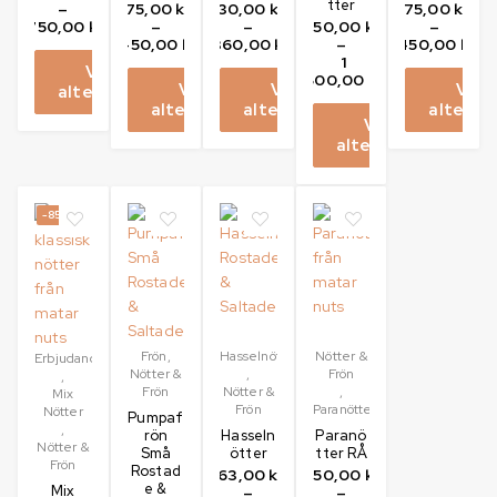
tter
–
75,00
kr
30,00
kr
75,00
kr
750,00
kr
–
–
150,00
kr
–
450,00
kr
360,00
kr
–
450,00
kr
1
Välj
800,00
kr
Välj
Välj
Välj
alternativ
alternativ
alternativ
alternat
Välj
alternativ
-85%
Frön
,
Hasselnötter
Nötter &
Erbjudanden
Nötter &
,
Frön
,
Frön
Nötter &
,
Mix
Frön
Paranötter
Nötter
Pumpaf
,
rön
Hasseln
Paranö
Nötter &
Små
ötter
tter RÅ
Frön
Rostad
63,00
kr
150,00
kr
e &
Mix
–
–