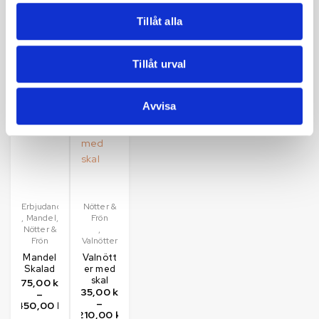
Välj
–
150,00
kr
190,00
kr
alterna
800,00
kr
–
–
Tillåt alla
Välj
600,00
kr
760,00
kr
alternativ
Välj
Välj
Välj
alternativ
Tillåt urval
alternativ
alternativ
Avvisa
Het
Utsåld
Erbjudanden
Nötter &
,
Mandel
,
Frön
Nötter &
,
Frön
Valnötter
Mandel
Valnött
Skalad
er med
skal
75,00
kr
35,00
kr
–
–
450,00
kr
210,00
kr