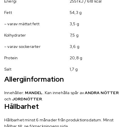
Energi
2551 kJ / 618 kcal
Fett
54,3 g
– varav mättat fett
3,5 g
Kolhydrater
7,5 g
– varav sockerarter
3,6 g
Protein
20,8 g
Salt
1,7 g
Allergiinformation
Innehåller:
MANDEL
. Kan innehålla spår av
ANDRA NÖTTER
och
JORDNÖTTER
.
Hållbarhet
Hållbarhet minst 6 månader från produktionsdatum. Minst
hållbar till: se förpackningens sida.