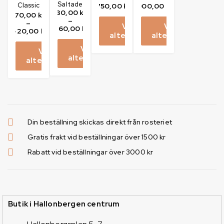
Saltade
Classic
750,00
kr
900,00
kr
30,00
kr
70,00
kr
–
–
Välj
Välj
360,00
kr
420,00
kr
alternativ
alternativ
Välj
Välj
alternativ
alternativ
Din beställning skickas direkt från rosteriet
Gratis frakt vid beställningar över 1500 kr
Rabatt vid beställningar över 3000 kr
Butik i Hallonbergen centrum