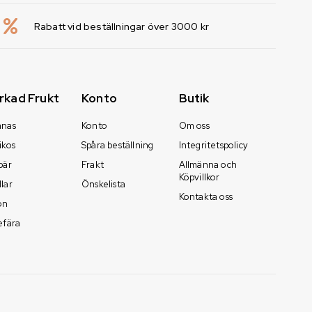
Rabatt vid beställningar över 3000 kr
rkad Frukt
Konto
Butik
anas
Konto
Om oss
ikos
Spåra beställning
Integritetspolicy
bär
Frakt
Allmänna och
Köpvillkor
lar
Önskelista
Kontakta oss
on
efära