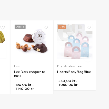
Utsåld
-71%
Utså
Lee
Erbjudanden
,
Lee
Lee
Lee Dark croquette
Hearts Baby Bag Blue
Lee p
nuts
350,00
kr
–
180
190,00
kr
–
1 050,00
kr
1 0
1 140,00
kr