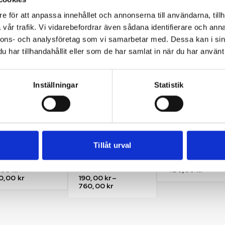
Featured products
e för att anpassa innehållet och annonserna till användarna, tillh
vår trafik. Vi vidarebefordrar även sådana identifierare och anna
nnons- och analysföretag som vi samarbetar med. Dessa kan i sin
t
Utsåld
Het
har tillhandahållit eller som de har samlat in när du har använt 
Inställningar
Statistik
udanden
,
Mandel
,
Nötter & Frön
,
Mandel
,
Nötter & Frö
er & Frön
Pistagenötter
Mandel USA rå
Tillåt urval
el skalad rå halv
Pistagekärnor Skalade
premium (Syrisk)
35,00
kr
–
,00
kr
–
420,00
kr
0,00
kr
190,00
kr
–
760,00
kr