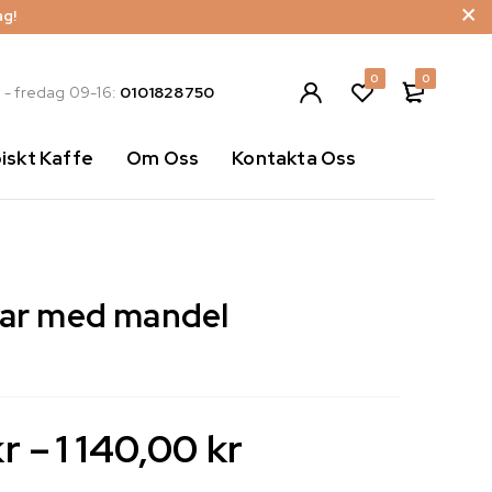
ag!
0
0
- fredag 09-16:
0101828750
iskt Kaffe
Om Oss
Kontakta Oss
lar med mandel
kr
–
1 140,00
kr