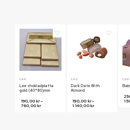
Lee
Lee
Lee
d
Lee chokladplatta
Dark Date With
Bab
gold (40*80)mm
Almond
25
190,00
kr
–
190,00
kr
–
1 
760,00
kr
1 140,00
kr