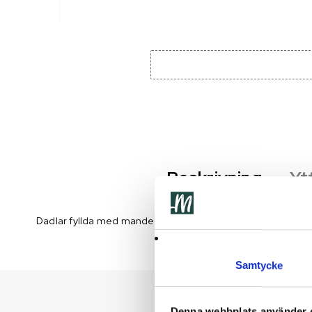
Beskrivning
Yt
Dadlar fyllda med mandel täckta med mjölkchoklad
Samtycke
Denna webbplats använder 