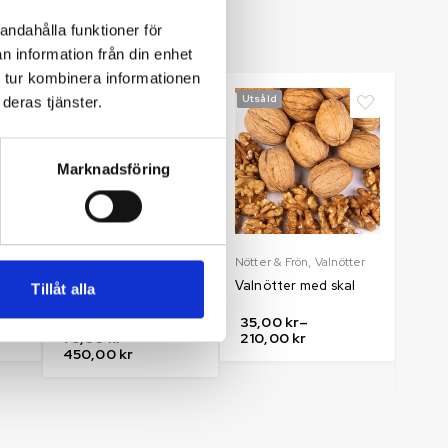
andahålla funktioner för
n information från din enhet
 tur kombinera informationen
Het
Utsåld
Utså
deras tjänster.
Marknadsföring
n
Erbjudanden
,
Mandel
,
Nötter & Frön
,
Valnötter
Nötter
Nötter & Frön
Pistag
Valnötter med skal
Tillåt alla
Mandel Skalad
Pista
prem
35,00
kr
–
75,00
kr
–
210,00
kr
450,00
kr
200
800