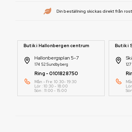
Din beställning skickas direkt från ros
Butik i Hallonbergen centrum
Butik i
Hallonbergsplan 5-7
Sk
174 52 Sundbyberg
127
Ring - 0101828750
Ri
Mån - Fre: 10:30- 19:30
Mån
Lör : 10:30 - 18:00
Lör
Sön : 11:00 - 15:00
Sön