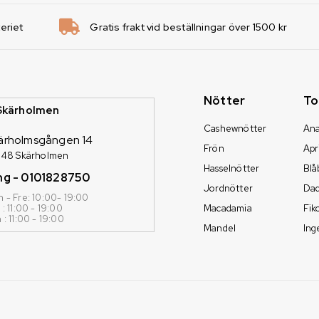
teriet
Gratis frakt vid beställningar över 1500 kr
Nötter
To
 Skärholmen
Cashewnötter
An
ärholmsgången 14
Frön
Apr
 48 Skärholmen
Hasselnötter
Blå
ng - 0101828750
Jordnötter
Dad
 - Fre: 10:00- 19:00
 : 11:00 - 19:00
Macadamia
Fik
 : 11:00 - 19:00
Mandel
Ing