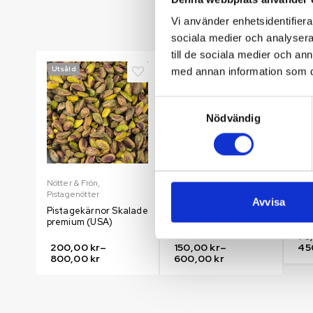
Vi använder enhetsidentifierar
sociala medier och analysera 
till de sociala medier och a
Utsåld
Utsåld
He
med annan information som du 
Samtyckesval
Nödvändig
tter
Nötter & Frön
,
Nötter & Frön
,
Erbj
Pistagenötter
Pistagenötter
Nött
al
Avvisa
Pistagekärnor Skalade
Pistagenötter
Mand
premium (USA)
premium (turkiska)
75
200,00
kr
–
150,00
kr
–
45
800,00
kr
600,00
kr