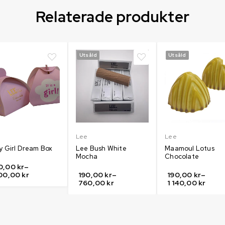
Relaterade produkter
Utsåld
Utsåld
Lee
Lee
y Girl Dream Box
Lee Bush White
Maamoul Lotus
Mocha
Chocolate
0,00
kr
–
500,00
kr
190,00
kr
–
190,00
kr
–
760,00
kr
1 140,00
kr